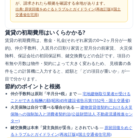
が、請求されたら根拠を確認する余地があります。
出典:
原状回復をめぐるトラブルとガイドライン(再改訂版)(国土
交通省住宅局)
賃貸の初期費用はいくらかかる?
賃貸の初期費用は、敷金・礼金(それぞれ家賃の0〜2ヶ月分が一般
的)、仲介手数料、入居月の日割り家賃と翌月分の前家賃、 火災保
険料、保証会社の初回保証料、鍵交換費などの合計です。項目の
有無や月数は物件・契約によって大きく変わるため、 見積書の条
件をこの計算機に入力すると、総額と「どの項目が重いか」が一
目で分かります。
節約のポイントと根拠
仲介手数料は原則「半月分+税」まで
—
宅地建物取引業者が受ける
ことができる報酬の額(昭和45年建設省告示第1552号・国土交通省)
火災保険は自分で選べる場合がある
—
建物賃貸借契約における火災
保険への強制加入と消費者契約法(公益財団法人 不動産流通推進セン
ター)
鍵交換費は本来「貸主負担が妥当」とされている
—
原状回復をめぐ
るトラブルとガイドライン(再改訂版)(国土交通省住宅局)