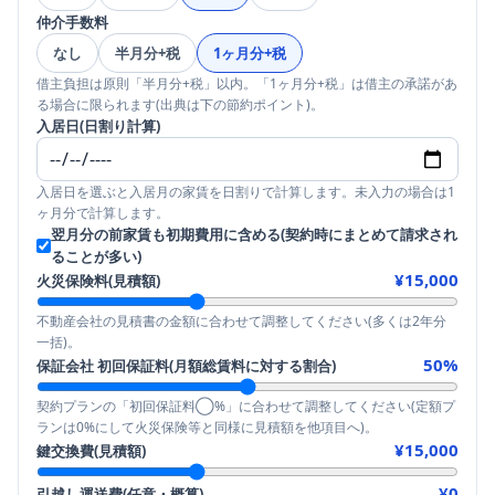
仲介手数料
なし
半月分+税
1ヶ月分+税
借主負担は原則「半月分+税」以内。「1ヶ月分+税」は借主の承諾があ
る場合に限られます(出典は下の節約ポイント)。
入居日(日割り計算)
入居日を選ぶと入居月の家賃を日割りで計算します。未入力の場合は1
ヶ月分で計算します。
翌月分の前家賃も初期費用に含める(契約時にまとめて請求され
ることが多い)
¥15,000
火災保険料(見積額)
不動産会社の見積書の金額に合わせて調整してください(多くは2年分
一括)。
50
%
保証会社 初回保証料(月額総賃料に対する割合)
契約プランの「初回保証料◯%」に合わせて調整してください(定額プ
ランは0%にして火災保険等と同様に見積額を他項目へ)。
¥15,000
鍵交換費(見積額)
¥0
引越し運送費(任意・概算)