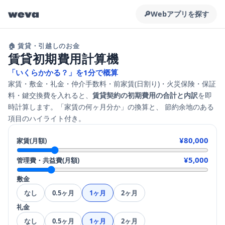
weva
🔎
Webアプリを探す
🏠 賃貸・引越しのお金
賃貸初期費用計算機
「いくらかかる？」を1分で概算
家賃・敷金・礼金・仲介手数料・前家賃(日割り)・火災保険・保証
料・鍵交換費を入れると、
賃貸契約の初期費用の合計と内訳
を即
時計算します。「家賃の何ヶ月分か」の換算と、 節約余地のある
項目のハイライト付き。
¥80,000
家賃(月額)
¥5,000
管理費・共益費(月額)
敷金
なし
0.5ヶ月
1ヶ月
2ヶ月
礼金
なし
0.5ヶ月
1ヶ月
2ヶ月