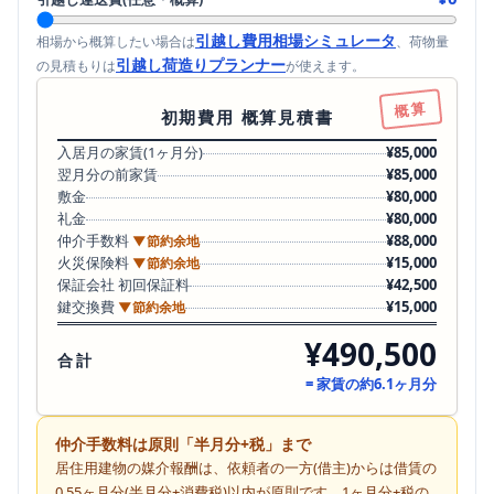
引越し費用相場シミュレータ
相場から概算したい場合は
、荷物量
引越し荷造りプランナー
の見積もりは
が使えます。
概算
初期費用 概算見積書
入居月の家賃(1ヶ月分)
¥85,000
翌月分の前家賃
¥85,000
敷金
¥80,000
礼金
¥80,000
仲介手数料
¥88,000
▼節約余地
火災保険料
¥15,000
▼節約余地
保証会社 初回保証料
¥42,500
鍵交換費
¥15,000
▼節約余地
¥490,500
合計
= 家賃の約
6.1
ヶ月分
仲介手数料は原則「半月分+税」まで
居住用建物の媒介報酬は、依頼者の一方(借主)からは借賃の
0.55ヶ月分(半月分+消費税)以内が原則です。1ヶ月分+税の