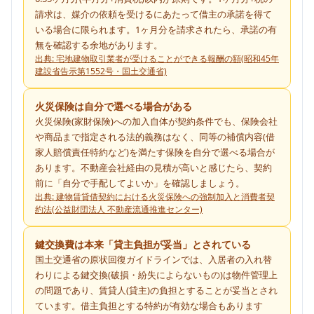
請求は、媒介の依頼を受けるにあたって借主の承諾を得て
いる場合に限られます。1ヶ月分を請求されたら、承諾の有
無を確認する余地があります。
出典:
宅地建物取引業者が受けることができる報酬の額(昭和45年
建設省告示第1552号・国土交通省)
火災保険は自分で選べる場合がある
火災保険(家財保険)への加入自体が契約条件でも、保険会社
や商品まで指定される法的義務はなく、同等の補償内容(借
家人賠償責任特約など)を満たす保険を自分で選べる場合が
あります。不動産会社経由の見積が高いと感じたら、契約
前に「自分で手配してよいか」を確認しましょう。
出典:
建物賃貸借契約における火災保険への強制加入と消費者契
約法(公益財団法人 不動産流通推進センター)
鍵交換費は本来「貸主負担が妥当」とされている
国土交通省の原状回復ガイドラインでは、入居者の入れ替
わりによる鍵交換(破損・紛失によらないもの)は物件管理上
の問題であり、賃貸人(貸主)の負担とすることが妥当とされ
ています。借主負担とする特約が有効な場合もあります