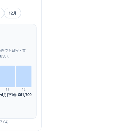
12
月
条件でも日程・業
せん)。
11
12
4月)平均:
¥61,709
7-04
)