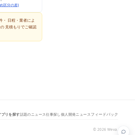
め区分の差)
件・ 日程・業者によ
の 見積もりでご確認
アプリを探す
話題のニュース
仕事探し
個人開発ニュース
フィードバック
©
2026
Weva
.