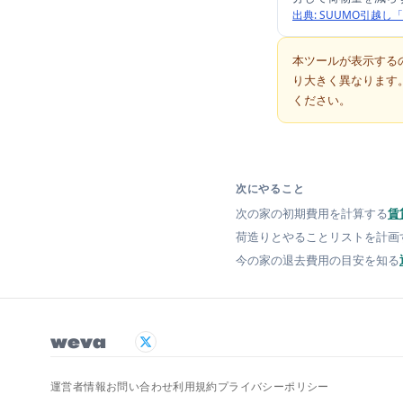
出典:
SUUMO引越し
本ツールが表示する
り大きく異なります
ください。
次にやること
次の家の初期費用を計算する
賃
荷造りとやることリストを計画
今の家の退去費用の目安を知る
weva
運営者情報
お問い合わせ
利用規約
プライバシーポリシー