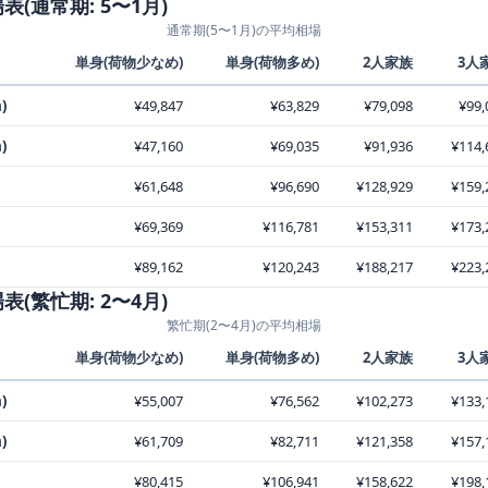
(通常期: 5〜1月)
通常期(5〜1月)の平均相場
単身(荷物少なめ)
単身(荷物多め)
2人家族
3人
)
¥49,847
¥63,829
¥79,098
¥99,
)
¥47,160
¥69,035
¥91,936
¥114,
¥61,648
¥96,690
¥128,929
¥159,
¥69,369
¥116,781
¥153,311
¥173,
¥89,162
¥120,243
¥188,217
¥223,
(繁忙期: 2〜4月)
繁忙期(2〜4月)の平均相場
単身(荷物少なめ)
単身(荷物多め)
2人家族
3人
)
¥55,007
¥76,562
¥102,273
¥133,
)
¥61,709
¥82,711
¥121,358
¥157,
¥80,415
¥106,941
¥158,622
¥198,