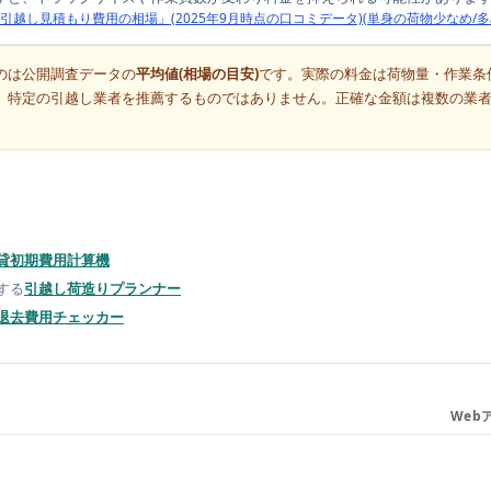
「引越し見積もり費用の相場」(2025年9月時点の口コミデータ)(単身の荷物少なめ/多
のは公開調査データの
平均値(相場の目安)
です。実際の料金は荷物量・作業条
。特定の引越し業者を推薦するものではありません。正確な金額は複数の業者
貸初期費用計算機
する
引越し荷造りプランナー
退去費用チェッカー
Web