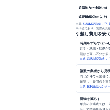
近隣地方(〜500km)
遠距離(500km以上)
出典:
SUUMO引越し「引
平均値であり、実際の見
引越し費用を安く
時期をずらす(2〜
進学・就職・転勤が
割ほど高い区分が多い
出典:
SUUMO引越し
複数の業者から見
同じ条件でも業者に
確認し、疑問点を事
出典:
国民生活センター
荷物を減らす
単身の相場表では、
分して荷物量を減ら