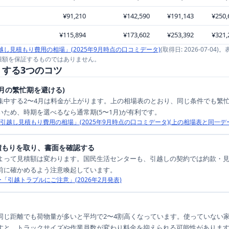
¥91,210
¥142,590
¥191,143
¥250,
¥115,894
¥173,602
¥253,392
¥321,
越し見積もり費用の相場」(2025年9月時点の口コミデータ)
(取得日:
2026-07-04
)。
積額を保証するものではありません。
する3つのコツ
4月の繁忙期を避ける)
集中する2〜4月は料金が上がります。上の相場表のとおり、同じ条件でも繁忙
ため、時期を選べるなら通常期(5〜1月)が有利です。
「引越し見積もり費用の相場」(2025年9月時点の口コミデータ)(上の相場表と同一デ
積もりを取り、書面を確認する
よって見積額は変わります。国民生活センターも、引越しの契約では約款・
前に確かめるよう注意喚起しています。
「引越トラブルにご注意」(2026年2月発表)
同じ距離でも荷物量が多いと平均で2〜4割高くなっています。使っていない
すと、トラックサイズや作業員数が変わり料金を抑えられる可能性がありま