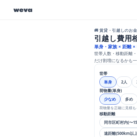
weva
🚚 賃貸・引越しのお
引越し費用
単身・家族 × 距離 
世帯人数・移動距離・
だけ割増になるかも一
世帯
単身
2人
荷物量(単身)
少なめ
多め
荷物量を正確に見積も
移動距離
同市区町村内(〜15
遠距離(500km以上