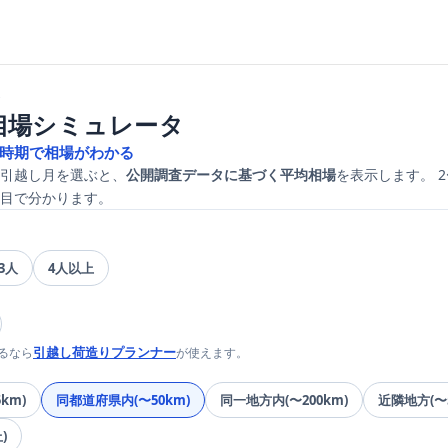
金
相場シミュレータ
× 時期で相場がわかる
引越し月を選ぶと、
公開調査データに基づく平均相場
を表示します。 
目で分かります。
3人
4人以上
引越し荷造りプランナー
るなら
が使えます。
km)
同都道府県内(〜50km)
同一地方内(〜200km)
近隣地方(〜5
)