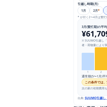
引越し時期(月)
1
月
2
月
*
* が付く2〜4月は繁
3
月(
繁忙期
)の平
¥61,70
※
SUUMO引越し
者・荷物量により実
1
2
通常期(5〜1月)平
この条件では、
次の家の初期費用
SUUMO引越し
出典: