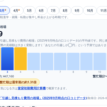
3
月
*
4
月
*
5
月
6
月
7
月
8
月
9
月
10
月
11
月
忙期(進学・就職・転勤が集中し料金が上がる時期)です。
均相場
9
「引越し見積もり費用の相場」(2025年9月時点の口コミデータ)
の平均値です。同じ
際の見積額は大きく変動します (「あなたの引越しが◯円」という予測ではありま
3
4
5
6
7
8
9
10
均:
¥47,160
繁忙期(2〜
繁忙期は通常期の約
1.31
倍
賃貸初期費用計算機
も気になる方は
で概算できます。
「引越し見積もり費用の相場」(2025年9月時点の口コミデータ)
(取得日:
2026-0