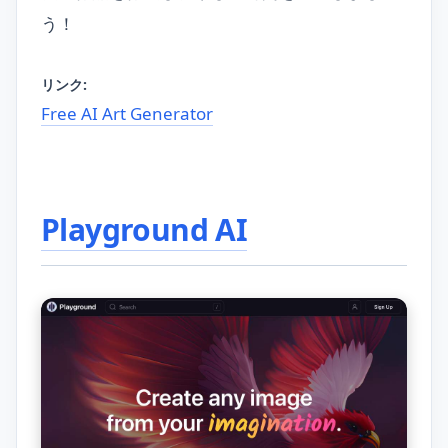
う！
リンク:
Free AI Art Generator
Playground AI