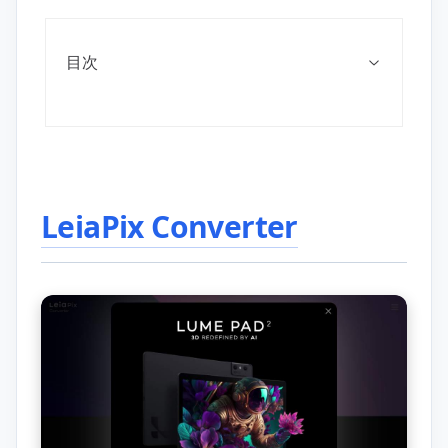
目次
LeiaPix Converter