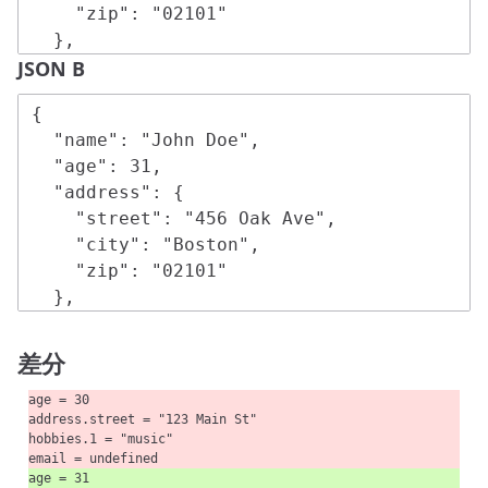
JSON B
差分
age = 30
address.street = "123 Main St"
hobbies.1 = "music"
email = undefined
age = 31