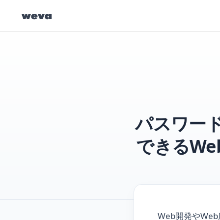
weva
パスワー
できるWe
Web開発やWe