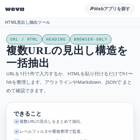
weva
🔎
Webアプリを探す
HTML見出し抽出ツール
URL / HTML
HEADING
BROWSER-ONLY
複数URLの見出し構造を
一括抽出
URLを1行1件で入力するか、HTMLを貼り付けるだけでh1〜
h6を整理します。アウトラインやMarkdown、JSONで まと
めて確認できます。
できること
複数URLの見出しをまとめて抽出。
✓
レベルフィルタや重複整理で監査。
✓