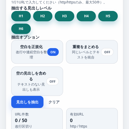
1行1URLで入力してください（http/httpsのみ、最大
50
件）。
抽出する見出しレベル
H
1
H
2
H
3
H
4
H
5
H
6
抽出オプション
空白を正規化
重複をまとめる
改行や連続空白を整
同じレベルとテキ
ON
OFF
理
ストを統合
空の見出しを含め
る
OFF
テキストのない見
出しも表示
見出しを抽出
クリア
URL件数
有効URL
0
/
50
0
改行区切り
http / https