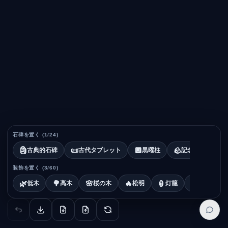
石碑を置く (
1
/
24
)
🗿
📜
🔲
🪨
💠
古典的石碑
古代タブレット
黒曜柱
記念岩
浮
装飾を置く (
3
/
60
)
🌿
🌳
🌸
🔥
🏮
💎
低木
高木
桜の木
松明
灯籠
魔法の結