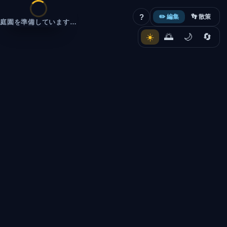
?
Stone Memo
✏️ 編集
👣 散策
庭園を準備しています…
☀️
🌅
🌙
🔄